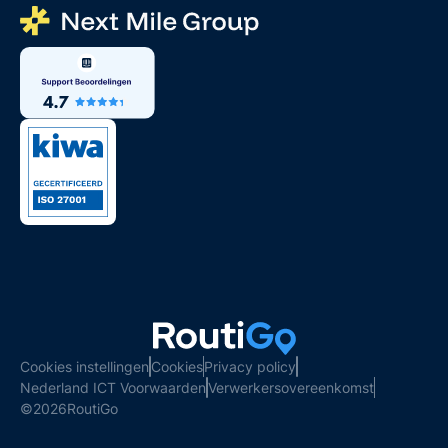
Cookies instellingen
Cookies
Privacy policy
Nederland ICT Voorwaarden
Verwerkersovereenkomst
©
2026
RoutiGo