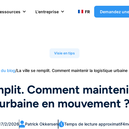
essources
L'entreprise
FR
Demandez un
Visie en tips
 du blog
/
La ville se remplit. Comment maintenir la logistique urbai
emplit. Comment maintenir
urbaine en mouvement 
17/2/2026
Patrick Okkersen
Temps de lecture approximatif
4
m