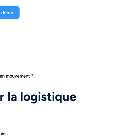
e démo
ne en mouvement ?
 la logistique
?
oins