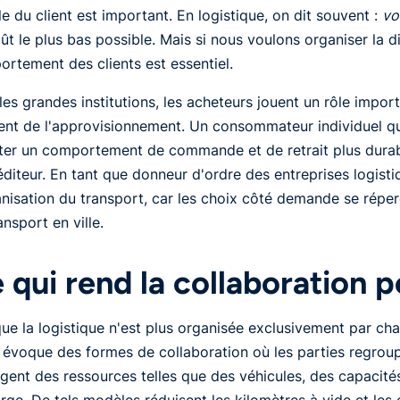
le du client est important. En logistique, on dit souvent :
vo
ût le plus bas possible. Mais si nous voulons organiser la d
rtement des clients est essentiel.
les grandes institutions, les acheteurs jouent un rôle importa
t de l'approvisionnement. Un consommateur individuel qui
er un comportement de commande et de retrait plus durabl
éditeur. En tant que donneur d'ordre des entreprises logistiq
anisation du transport, car les choix côté demande se réper
ansport en ville.
 qui rend la collaboration p
ue la logistique n'est plus organisée exclusivement par cha
évoque des formes de collaboration où les parties regro
gent des ressources telles que des véhicules, des capacité
rge. De tels modèles réduisent les kilomètres à vide et les