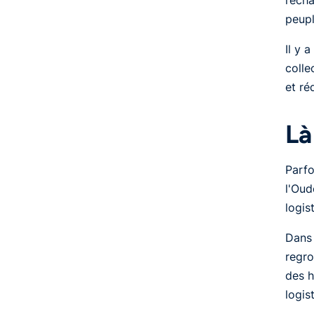
peupl
Il y 
colle
et ré
Là
Parfo
l'Oud
logis
Dans 
regro
des h
logis