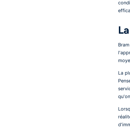
condi
effic
La
Bram 
l'app
moyen
La pl
Pense
servi
qu'on
Lorsq
réali
d'imm