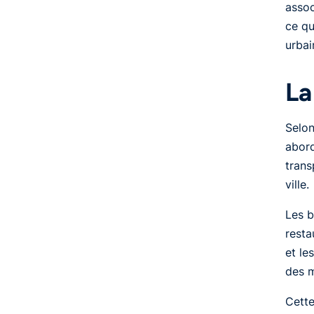
assoc
ce qu
urbai
La
Selon
abord
trans
ville.
Les b
resta
et le
des m
Cette