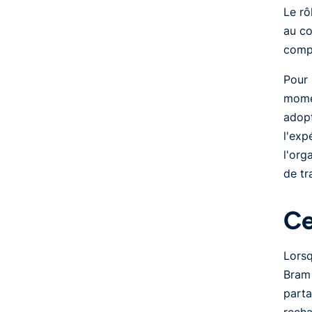
Le rô
au co
compo
Pour 
momen
adopt
l'exp
l'org
de tr
Ce
Lorsq
Bram 
parta
recha