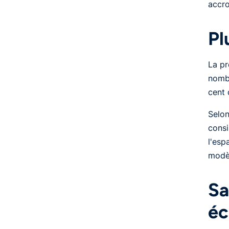
accro
Pl
La pr
nombr
cent 
Selon
consi
l'esp
modèl
Sa
éc