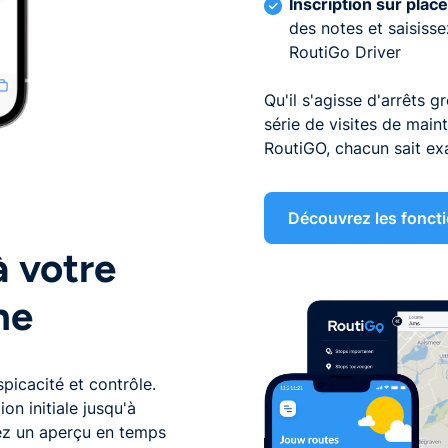
Inscription sur place
des notes et saisisse
RoutiGo Driver
Qu'il s'agisse d'arrêts
série de visites de main
RoutiGO, chacun sait ex
Découvrez les foncti
à votre
ne
spicacité et contrôle.
n initiale jusqu'à
vez un aperçu en temps