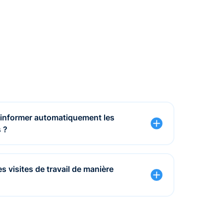
 informer automatiquement les
 ?
 envoyez automatiquement des mises à jour
vée prévue aux résidents ou à vos contacts.
les visites de travail de manière
istrent leur visite directement via
cluant l'heure, le nom, la signature et les