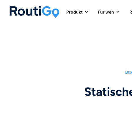
Produkt
Für wen
R
Blo
Statisch