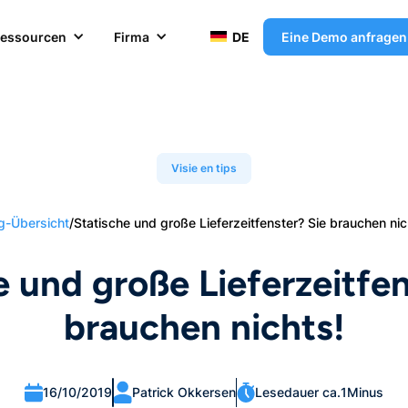
essourcen
Firma
DE
Eine Demo anfragen
Visie en tips
g-Übersicht
/
Statische und große Lieferzeitfenster? Sie brauchen nic
e und große Lieferzeitfen
brauchen nichts!
16/10/2019
Patrick Okkersen
Lesedauer ca.
1
Minus