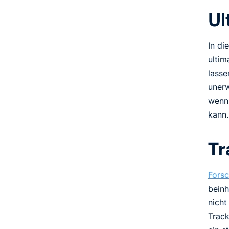
Ul
In di
ultim
lasse
unerw
wenn 
kann.
Tr
Fors
beinh
nicht
Track