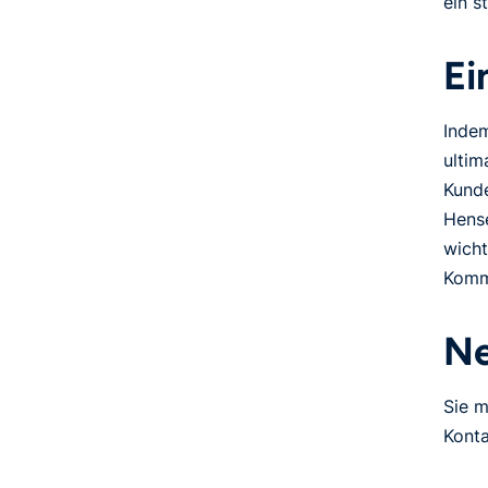
ein s
Ei
Indem
ultim
Kunde
Hens
wicht
Kommu
Ne
Sie m
Konta