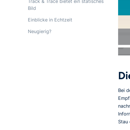
Track & Trace bietet ein statisches
Bild
Einblicke in Echtzeit
Neugierig?
Di
Bei d
Empfä
nachm
Infor
Stau 