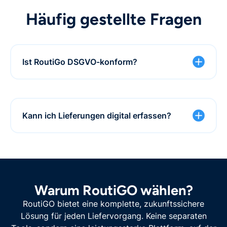
Häufig gestellte Fragen
Ist RoutiGo DSGVO-konform?
Ja, RoutiGo ist DSGVO-konform und ISO
27001-zertifiziert. Das bedeutet, dass deine
Daten und die Privatsphäre bei
Kann ich Lieferungen digital erfassen?
patientenbezogenen Lieferungen optimal
geschützt sind.
Ja, über die Driver App erfasst Ihr Fahrer jede
Lieferung mit Namen, Uhrzeit, Unterschrift und
Notizen.
Warum RoutiGO wählen?
RoutiGO bietet eine komplette, zukunftssichere
Lösung für jeden Liefervorgang. Keine separaten