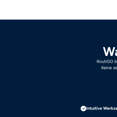
Wa
RoutiGO bi
Keine se
Intuitive Werkz