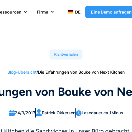
essourcen
Firma
DE
Eine Demo anfragen
Klantverhalen
Blog-Übersicht
/
Die Erfahrungen von Bouke von Next Kitchen
rungen von Bouke von Ne
24/3/2017
Patrick Okkersen
Lesedauer ca.
1
Minus
t Kitchen die Sandwiches in unser Büro gebracht