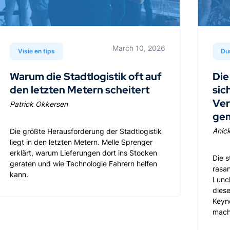
March 10, 2026
Visie en tips
Du
Warum die Stadtlogistik oft auf
Die
den letzten Metern scheitert
sic
Ver
Patrick Okkersen
gem
Anick
Die größte Herausforderung der Stadtlogistik
liegt in den letzten Metern. Melle Sprenger
erklärt, warum Lieferungen dort ins Stocken
Die s
geraten und wie Technologie Fahrern helfen
rasan
kann.
Lunc
diese
Keyno
mach