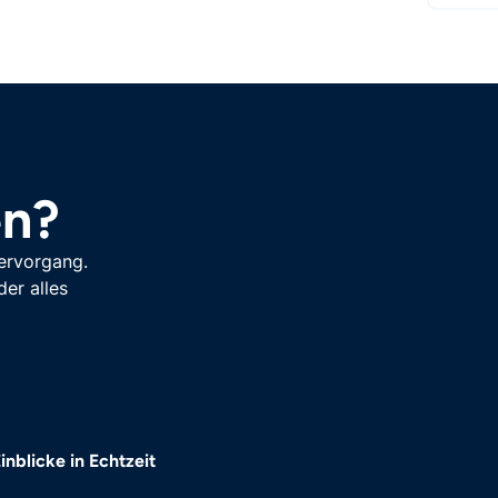
en?
fervorgang.
der alles
inblicke in Echtzeit