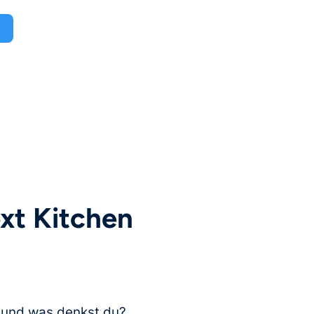
xt Kitchen
, und was denkst du?