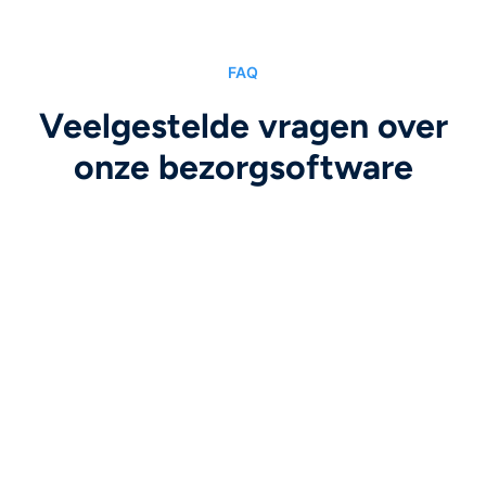
FAQ
Veelgestelde vragen over
onze bezorgsoftware
Kan RoutiGo mij helpen om de
bezorgkosten te verlagen?
Ja, met onze bezorgsoftware heb je minder
planners, bezorgers en voertuigen nodig.
Daarnaast plant RoutiGo de meest efficiënte
Kan ik met RoutiGo ook plannen in andere
routes, waardoor je ook nog eens brandstof
landen in de Benelux?
bespaart. Benieuwd hoeveel jij gaat besparen?