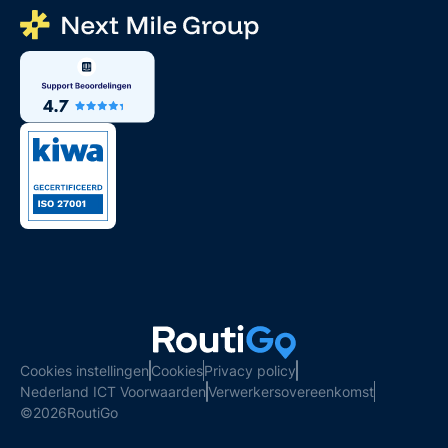
Cookies instellingen
Cookies
Privacy policy
Nederland ICT Voorwaarden
Verwerkersovereenkomst
©
2026
RoutiGo