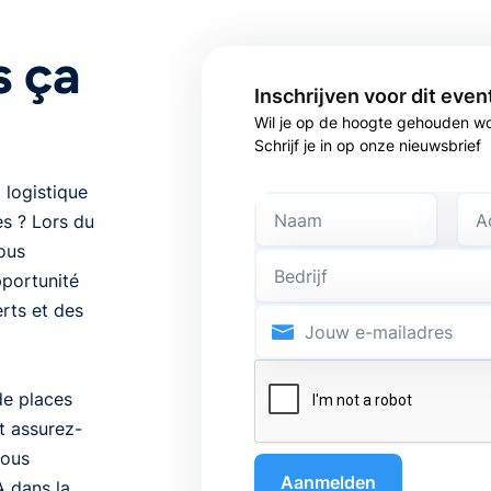
 ça
Inschrijven voor dit even
Wil je op de hoogte gehouden w
Schrijf je in op onze nieuwsbrief
 logistique
ces ? Lors du
ous
pportunité
rts et des
de places
et assurez-
vous
A dans la