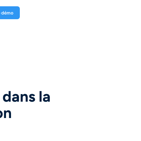
e démo
 dans la
on